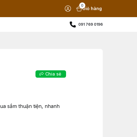
0
Giỏ hàng
091 769 0196
Chia sẻ
ua sắm thuận tiện, nhanh