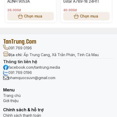
ALINH 9053A
Gstar A789-18 24H1T
26.000đ
40.000đ
Chọn mua
Chọn mua
TanTrung.Com
091 769 0196
Địa chỉ
:
Ấp Trung Cang, Xã Trần Phán, Tỉnh Cà Mau
Thông tin liên hệ
facebook.com/tantrung.media
091 769 0196
phamquocsuvn@gmail.com
Menu
Trang chủ
Giới thiệu
Chính sách & hỗ trợ
Chính sách thanh toán