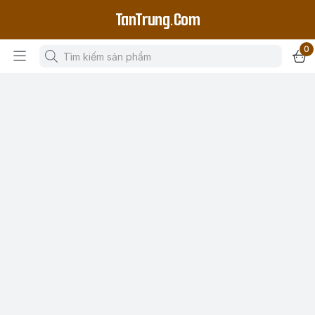
TanTrung.Com
0