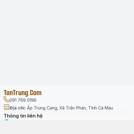
TanTrung.Com
091 769 0196
Địa chỉ
:
Ấp Trung Cang, Xã Trần Phán, Tỉnh Cà Mau
Thông tin liên hệ
facebook.com/tantrung.media
091 769 0196