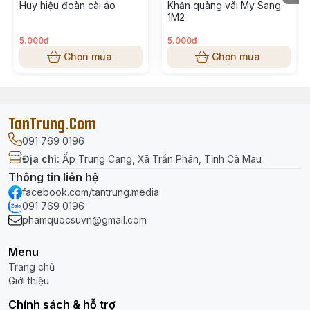
Huy hiệu đoàn cài áo
Khăn quàng vãi My Sang
1M2
5.000đ
5.000đ
Chọn mua
Chọn mua
TanTrung.Com
091 769 0196
Địa chỉ
:
Ấp Trung Cang, Xã Trần Phán, Tỉnh Cà Mau
Thông tin liên hệ
facebook.com/tantrung.media
091 769 0196
phamquocsuvn@gmail.com
Menu
Trang chủ
Giới thiệu
Chính sách & hỗ trợ