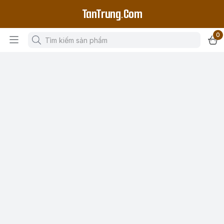
TanTrung.Com
0