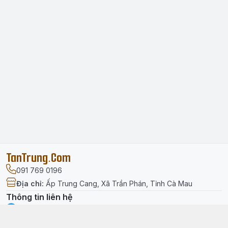
TanTrung.Com
091 769 0196
Địa chỉ
:
Ấp Trung Cang, Xã Trần Phán, Tỉnh Cà Mau
Thông tin liên hệ
facebook.com/tantrung.media
091 769 0196