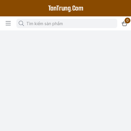
TanTrung.Com
0