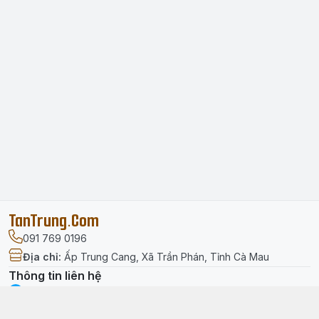
TanTrung.Com
091 769 0196
Địa chỉ
:
Ấp Trung Cang, Xã Trần Phán, Tỉnh Cà Mau
Thông tin liên hệ
facebook.com/tantrung.media
091 769 0196