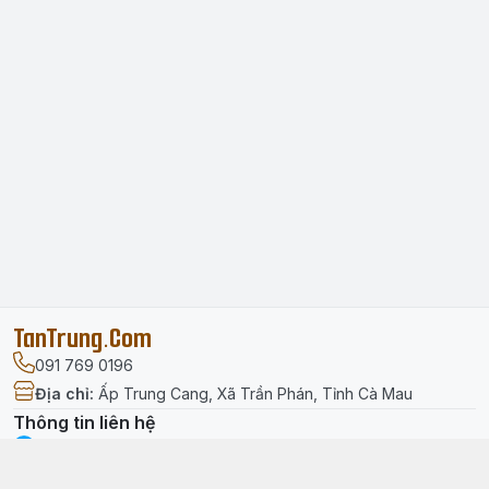
TanTrung.Com
091 769 0196
Địa chỉ
:
Ấp Trung Cang, Xã Trần Phán, Tỉnh Cà Mau
Thông tin liên hệ
facebook.com/tantrung.media
091 769 0196