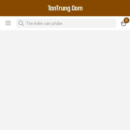
TanTrung.Com
0