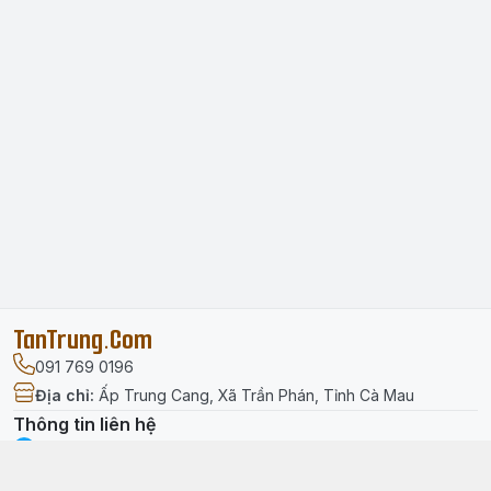
TanTrung.Com
091 769 0196
Địa chỉ
:
Ấp Trung Cang, Xã Trần Phán, Tỉnh Cà Mau
Thông tin liên hệ
facebook.com/tantrung.media
091 769 0196