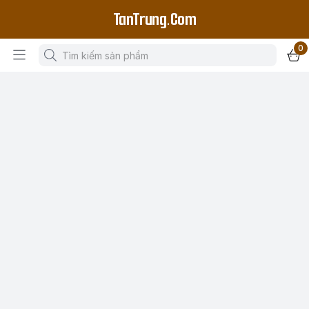
TanTrung.Com
0