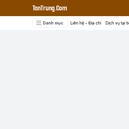
TanTrung.Com
Danh mục
Liên hệ – Địa chỉ
Dịch vụ tại t