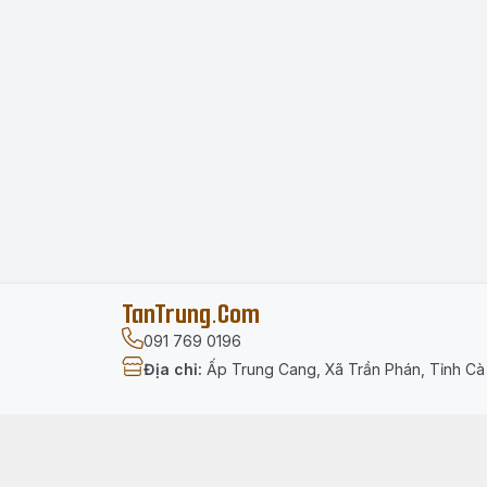
TanTrung.Com
091 769 0196
Địa chỉ
:
Ấp Trung Cang, Xã Trần Phán, Tỉnh C
Menu
Trang chủ