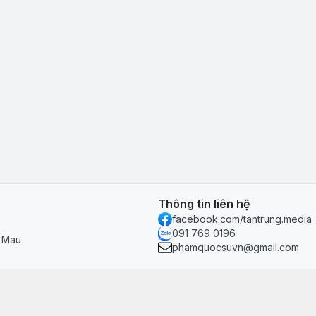
Thông tin liên hệ
facebook.com/tantrung.media
091 769 0196
à Mau
phamquocsuvn@gmail.com
Chính sách & hỗ trợ
Chính sách thanh toán