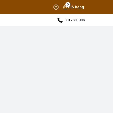
0
Giỏ hàng
091 769 0196