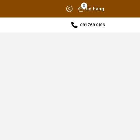
0
Giỏ hàng
091 769 0196