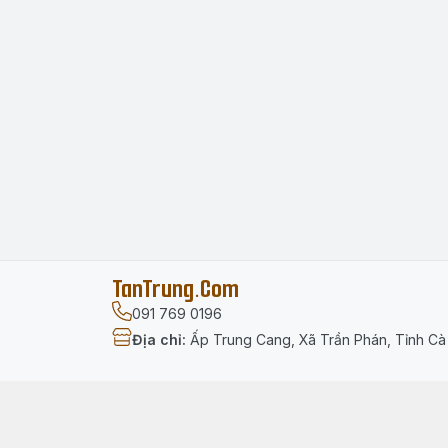
TanTrung.Com
091 769 0196
Địa chỉ
:
Ấp Trung Cang, Xã Trần Phán, Tỉnh C
Menu
Trang chủ