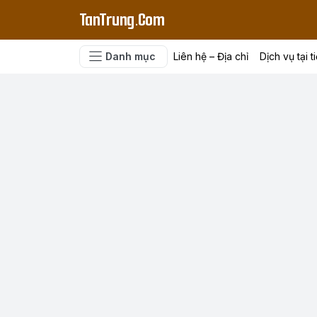
TanTrung.Com
Danh mục
Liên hệ – Địa chỉ
Dịch vụ tại t