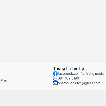
Thông tin liên hệ
facebook.com/tantrung.media
091 769 0196
à Mau
phamquocsuvn@gmail.com
Chính sách & hỗ trợ
Chính sách thanh toán