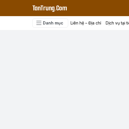
TanTrung.Com
Danh mục
Liên hệ – Địa chỉ
Dịch vụ tại t