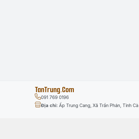
TanTrung.Com
091 769 0196
Địa chỉ
:
Ấp Trung Cang, Xã Trần Phán, Tỉnh C
Menu
Trang chủ