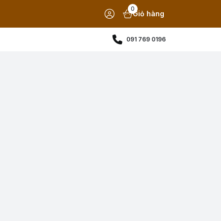
0
Giỏ hàng
091 769 0196