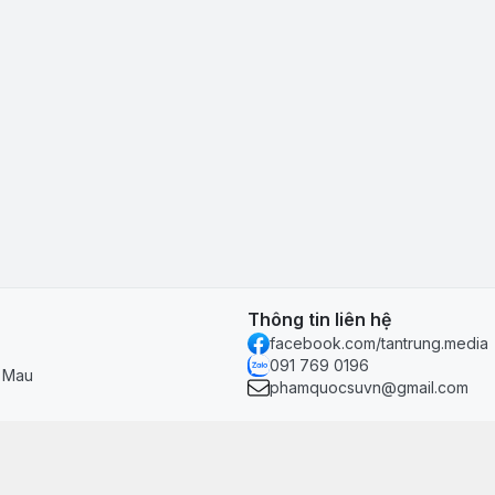
Thông tin liên hệ
facebook.com/tantrung.media
091 769 0196
à Mau
phamquocsuvn@gmail.com
Chính sách & hỗ trợ
Chính sách thanh toán