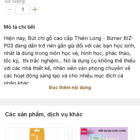
Số lượng
Mô tả chi tiết
Hiện nay, Bút chì gỗ cao cấp Thiên Long - Bizner BIZ-
P03 đang dần trở nên gần gũi đối với các bạn học sinh,
nhất là dùng trong môn học vẽ, hình học, phác thảo,
tốc ký, thi trắc nghiệm... Nó là dụng cụ không thể thiếu
với các nhà thiết kế, nhân viên văn phòng chuyên về
các hoạt động sáng tạo và cho nhiều mục đích cá
nhân khác.
Đọc thêm nội dung
Đặc điểm:
- Bút chì thuộc dòng bút cao cấp Bizner
Các sản phẩm, dịch vụ khác
- Thiết kế đơn giản nhưng tinh tế và sang trọng.