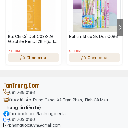
- Độ cứng ruột chì: H - cho nét vẽ sắc nét, viết trơn
êm, nét viết ra đều.
- Thân bút hình lục giác, dễ cầm, không trơn, không
mỏi tay khi cầm viết lâu
Bút Chì Gỗ Deli C033-2B –
Bút chì khúc 2B Deli C086
Graphite Pencil 2B Hộp 12
- Thích hợp cho phác thảo và tốc ký
Cây
7.000đ
5.000đ
Bảo quản:
Chọn mua
Chọn mua
- Hạn chế rơi nhiều lần, va đập mạnh khi vận chuyển
và sử dụng.
TanTrung.Com
- Lưu trữ và trưng bày nơi thoáng mát.
- Tránh xa nguồn nhiệt và những nơi có ánh nắng trực
091 769 0196
tiếp chiếu vào.
Địa chỉ
:
Ấp Trung Cang, Xã Trần Phán, Tỉnh Cà Mau
Thông tin liên hệ
facebook.com/tantrung.media
091 769 0196
phamquocsuvn@gmail.com