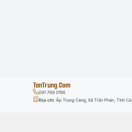
TanTrung.Com
091 769 0196
Địa chỉ
:
Ấp Trung Cang, Xã Trần Phán, Tỉnh C
Menu
Trang chủ