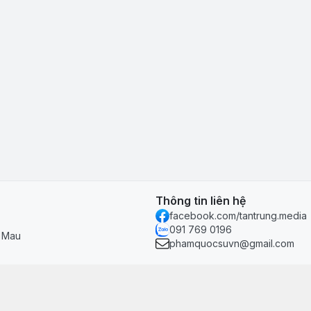
Thông tin liên hệ
facebook.com/tantrung.media
091 769 0196
à Mau
phamquocsuvn@gmail.com
Chính sách & hỗ trợ
Chính sách thanh toán