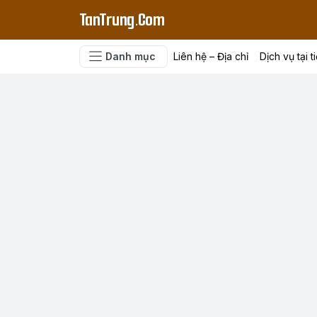
TanTrung.Com
Danh mục
Liên hệ – Địa chỉ
Dịch vụ tại t