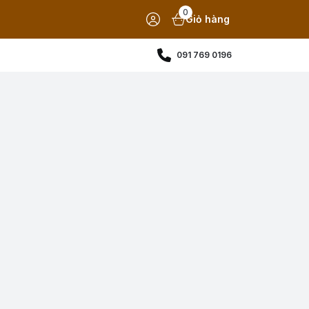
0
Giỏ hàng
091 769 0196