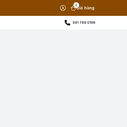
0
Giỏ hàng
091 769 0196