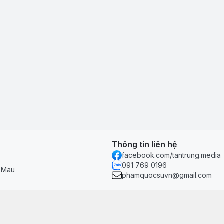
Thông tin liên hệ
facebook.com/tantrung.media
091 769 0196
à Mau
phamquocsuvn@gmail.com
Chính sách & hỗ trợ
Chính sách thanh toán