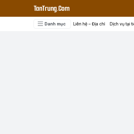
TanTrung.Com
Danh mục
Liên hệ – Địa chỉ
Dịch vụ tại t