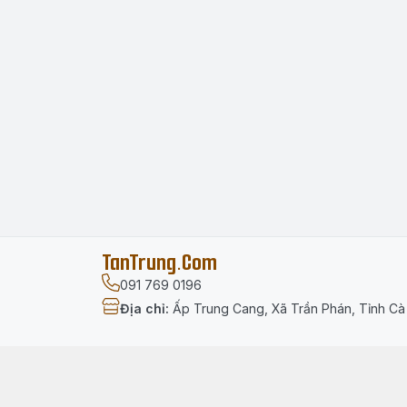
TanTrung.Com
091 769 0196
Địa chỉ
:
Ấp Trung Cang, Xã Trần Phán, Tỉnh C
Menu
Trang chủ