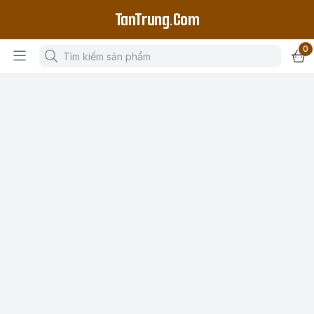
TanTrung.Com
0