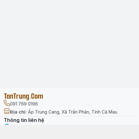
TanTrung.Com
091 769 0196
Địa chỉ
:
Ấp Trung Cang, Xã Trần Phán, Tỉnh Cà Mau
Thông tin liên hệ
facebook.com/tantrung.media
091 769 0196