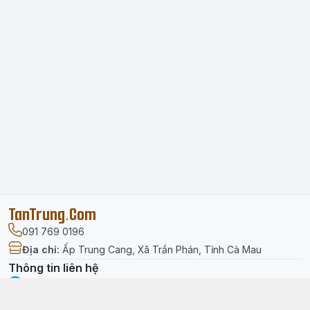
TanTrung.Com
091 769 0196
Địa chỉ
:
Ấp Trung Cang, Xã Trần Phán, Tỉnh Cà Mau
Thông tin liên hệ
facebook.com/tantrung.media
091 769 0196