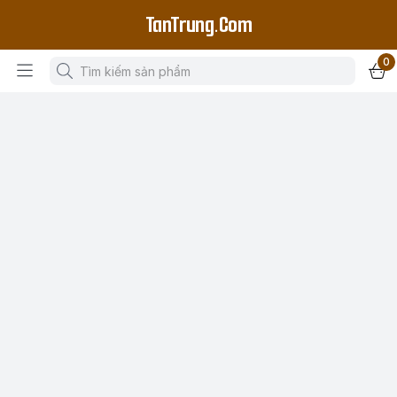
TanTrung.Com
0