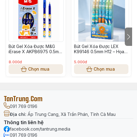
Bút Gel Xóa Được M&G
Bút Gel Xóa Được LEX
iErase X AKPB6975 0.5mm
K99146 0.5mm H12 – Họa
– Mực Xanh, Dung Tích
Tiết Đại Dương Cute, Viết
Lớn, Họa Tiết Cún Cute
Mượt, Tẩy Xóa Dễ Dàng
8.000đ
5.000đ
Chọn mua
Chọn mua
TanTrung.Com
091 769 0196
Địa chỉ
:
Ấp Trung Cang, Xã Trần Phán, Tỉnh Cà Mau
Thông tin liên hệ
facebook.com/tantrung.media
091 769 0196