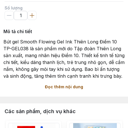
Số lượng
Mô tả chi tiết
Bút gel Smooth Flowing Gel Ink Thiên Long Điểm 10
TP-GEL038 là sản phẩm mới do Tập đoàn Thiên Long
sản xuất, mang nhãn hiệu Điểm 10. Thiết kế tinh tế từng
chi tiết, kiểu dáng thanh lịch, trẻ trung nhỏ gọn, dễ cầm
nắm, không gây mỏi tay khi sử dụng. Bao bì ấn tượng
và sinh động, tăng thêm tính cạnh tranh khi trưng bày.
Đọc thêm nội dung
Những đặc điểm nổi bật:
- Mực không độc hại với người sử dụng.
- Thay ruột dễ dàng khi bút hết mực.
Các sản phẩm, dịch vụ khác
- Đầu bi 0.5mm, nét viết cực nhỏ, trơn, êm, mực ra đều
và liên tục.