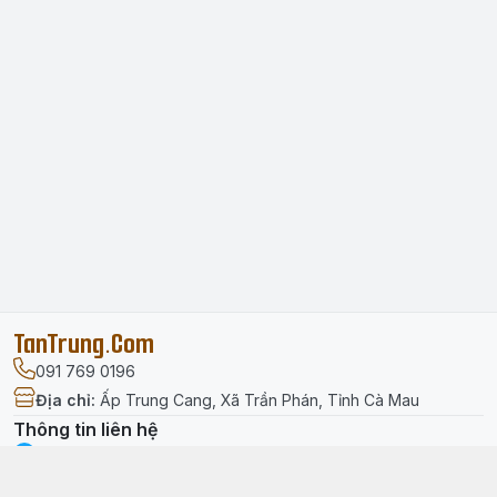
TanTrung.Com
091 769 0196
Địa chỉ
:
Ấp Trung Cang, Xã Trần Phán, Tỉnh Cà Mau
Thông tin liên hệ
facebook.com/tantrung.media
091 769 0196