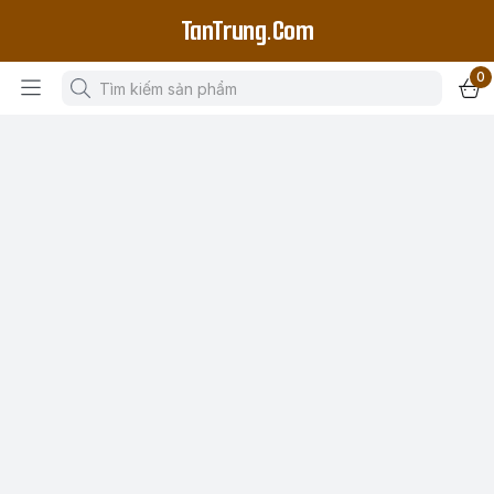
TanTrung.Com
0