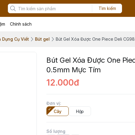
Tìm kiếm
iệm
Chính sách
à Dụng Cụ Viết
Bút gel
Bút Gel Xóa Được One Piece Deli CG9
Bút Gel Xóa Được One Pie
0.5mm Mực Tím
12.000đ
Đơn vị
:
Cây
Hộp
Số lượng