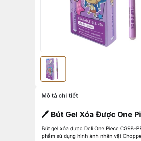
Mô tả chi tiết
🖊️ Bút Gel Xóa Được One 
Bút gel xóa được Deli One Piece CG98-PR 
phẩm sử dụng hình ảnh nhân vật Chopper