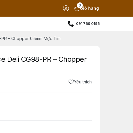
0
Giỏ hàng
091 769 0196
8-PR – Chopper 0.5mm Mực Tím
ce Deli CG98-PR – Chopper
Yêu thích