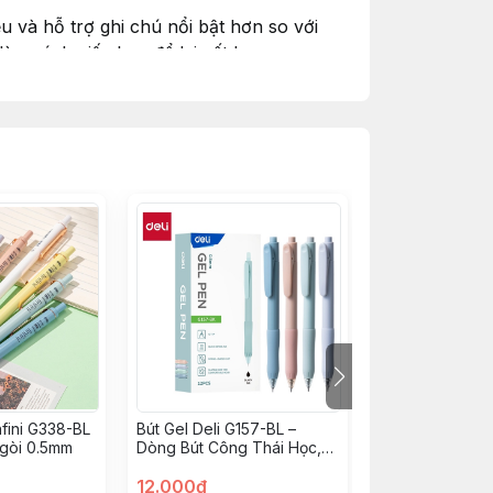
u và hỗ trợ ghi chú nổi bật hơn so với
m rách giấy hay để lại vết lem.
nfini G338-BL
Bút Gel Deli G157-BL –
Bút Gel Deli M
gòi 0.5mm
Dòng Bút Công Thái Học,
Đen – Ngòi 0.5m
Thoải Mái Suốt Ngày
Mượt, Mực Đều
(0.5mm, Mực Xanh, 12
12.000đ
8.000đ