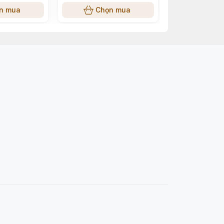
Cây/Hộp)
n mua
Chọn mua
Chọn