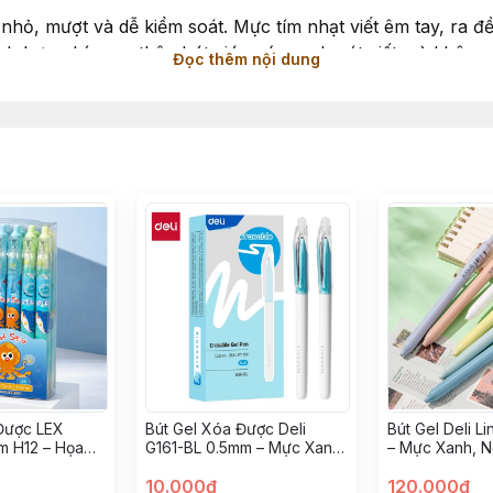
nhỏ, mượt và dễ kiểm soát. Mực tím nhạt viết êm tay, ra đề
 hợp phía sau thân bút giúp xóa sạch nét viết mà không là
Đọc thêm nội dung
ễ thương
hật ký
Được LEX
Bút Gel Xóa Được Deli
Bút Gel Deli Li
m H12 – Họa
G161-BL 0.5mm – Mực Xanh,
– Mực Xanh, N
g Cute, Viết
Viết Êm Tay, Tẩy Xóa Dễ
óa Dễ Dàng
Dàng
10.000đ
120.000đ