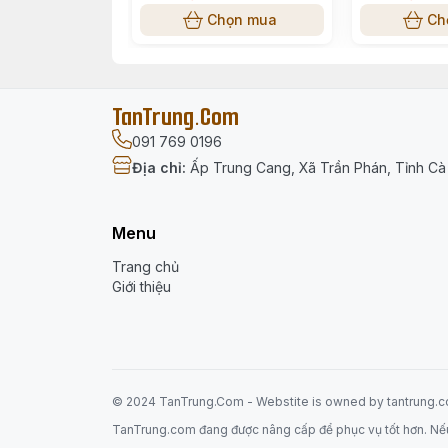
Tên sản phẩm: Bút Gel Xóa Được One Pie
Chọn mua
Ch
Mã sản phẩm: CG98-PR
Thương hiệu: Deli
TanTrung.Com
Bản quyền nhân vật: One Piece – Toei An
091 769 0196
Địa chỉ
:
Ấp Trung Cang, Xã Trần Phán, Tỉnh C
Nhân vật: Chopper
Loại bút: Bút gel xóa được
Menu
Kích thước đầu bút: 0.5mm
Trang chủ
Giới thiệu
Màu mực: Tím nhạt (Purple)
Quy cách: Hộp 12 cây
Barcode: 6942233605284
© 2024 TanTrung.Com - Webstite is
owned
by tantrung.
Chất liệu bao bì: Giấy bìa + nhựa PP
TanTrung.com đang được nâng cấp để phục vụ tốt hơn. Nếu có