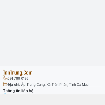
TanTrung.Com
091 769 0196
Địa chỉ
:
Ấp Trung Cang, Xã Trần Phán, Tỉnh Cà Mau
Thông tin liên hệ
facebook.com/tantrung.media
091 769 0196