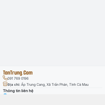
TanTrung.Com
091 769 0196
Địa chỉ
:
Ấp Trung Cang, Xã Trần Phán, Tỉnh Cà Mau
Thông tin liên hệ
facebook.com/tantrung.media
091 769 0196