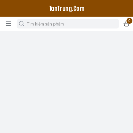
TanTrung.Com
0