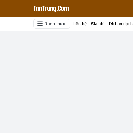
TanTrung.Com
Danh mục
Liên hệ – Địa chỉ
Dịch vụ tại t