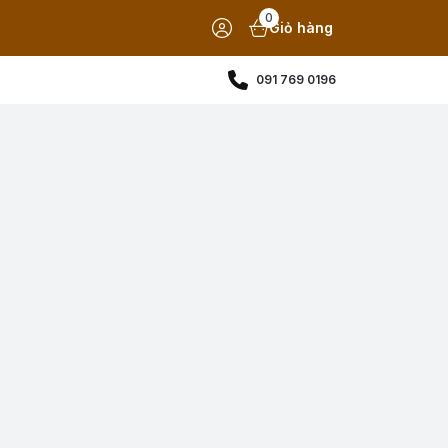
0
Giỏ hàng
091 769 0196