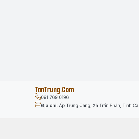
TanTrung.Com
091 769 0196
Địa chỉ
:
Ấp Trung Cang, Xã Trần Phán, Tỉnh C
Menu
Trang chủ