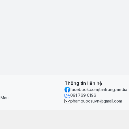
Thông tin liên hệ
facebook.com/tantrung.media
091 769 0196
à Mau
phamquocsuvn@gmail.com
Chính sách & hỗ trợ
Chính sách thanh toán