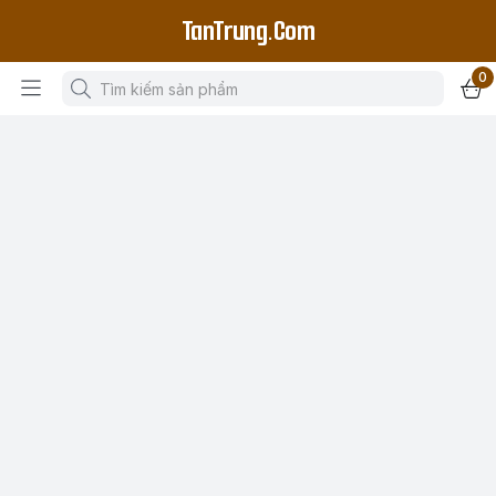
TanTrung.Com
0