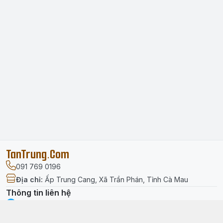
TanTrung.Com
091 769 0196
Địa chỉ
:
Ấp Trung Cang, Xã Trần Phán, Tỉnh Cà Mau
Thông tin liên hệ
facebook.com/tantrung.media
091 769 0196