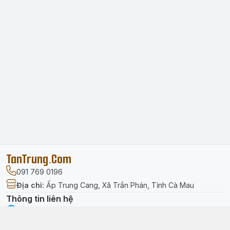
TanTrung.Com
091 769 0196
Địa chỉ
:
Ấp Trung Cang, Xã Trần Phán, Tỉnh Cà Mau
Thông tin liên hệ
facebook.com/tantrung.media
091 769 0196