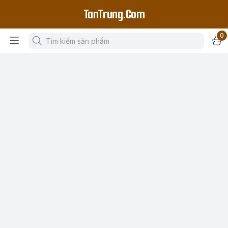
TanTrung.Com
0