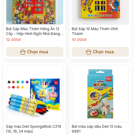
Bút Sáp Màu Thơm Hồng Ân 12
Bút Sáp 10 Màu Thơm Vĩnh
Cây - Hộp Hình Ngôi Nhà Đáng
Thành
Yêu Cho Bé
12.000đ
10.000đ
Chọn mua
Chọn mua
Sáp màu Deli SpongeBob C219
Bút màu sáp dầu Deli 12 màu
(10, 16, 24 màu)
6961