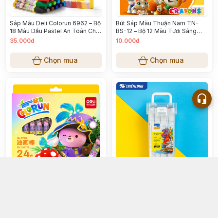
Sáp Màu Deli Colorun 6962 – Bộ
Bút Sáp Màu Thuận Nam TN-
18 Màu Dầu Pastel An Toàn Cho
BS-12 – Bộ 12 Màu Tươi Sáng
Bé
Cho Bé
35.000đ
10.000đ
Chọn mua
Chọn mua
Sáp Màu Deli Colorun 6963 – Bộ
Bút Lông 12 Màu Mỹ Thuật -
24 Màu Oil Pastel Cho Bé
Colokit AM-C002
50.000đ
30.000đ
Chọn mua
Chọn mua