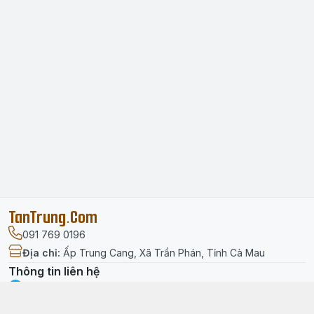
TanTrung.Com
091 769 0196
Địa chỉ
:
Ấp Trung Cang, Xã Trần Phán, Tỉnh Cà Mau
Thông tin liên hệ
facebook.com/tantrung.media
091 769 0196