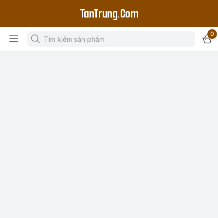
TanTrung.Com
0