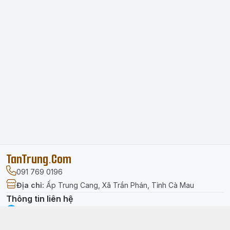
TanTrung.Com
091 769 0196
Địa chỉ
:
Ấp Trung Cang, Xã Trần Phán, Tỉnh Cà Mau
Thông tin liên hệ
facebook.com/tantrung.media
091 769 0196