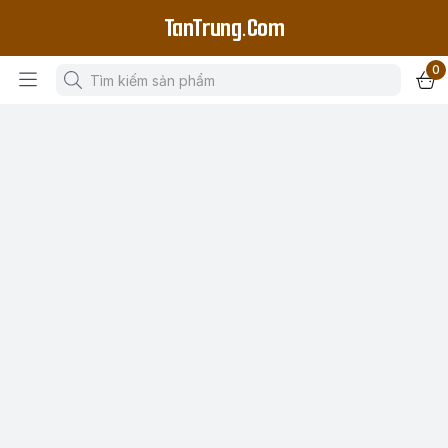
TanTrung.Com
0