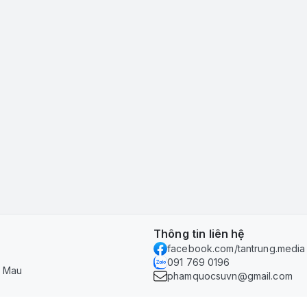
Thông tin liên hệ
facebook.com/tantrung.media
091 769 0196
à Mau
phamquocsuvn@gmail.com