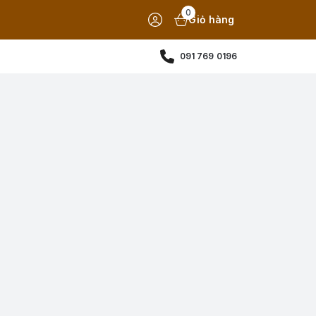
0
Giỏ hàng
091 769 0196