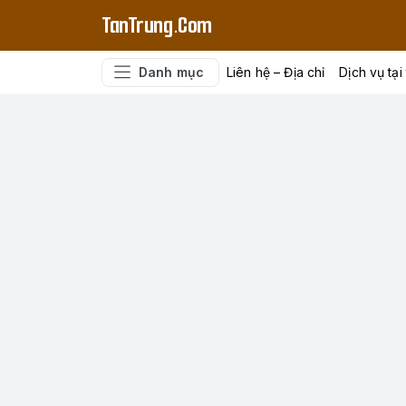
TanTrung.Com
Danh mục
Liên hệ – Địa chỉ
Dịch vụ tại