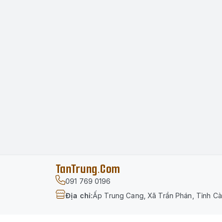
TanTrung.Com
091 769 0196
Địa chỉ
:
Ấp Trung Cang, Xã Trần Phán, Tỉnh C