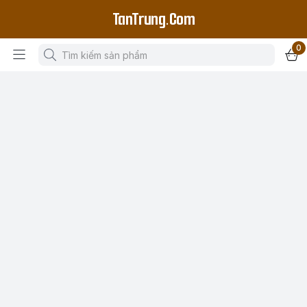
TanTrung.Com
0