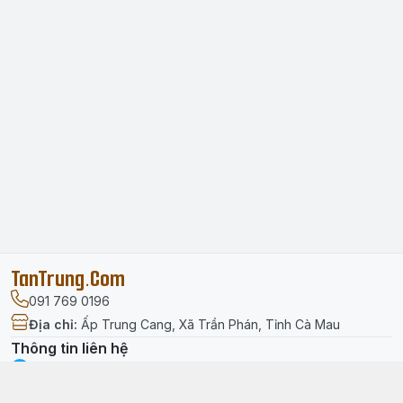
TanTrung.Com
091 769 0196
Địa chỉ
:
Ấp Trung Cang, Xã Trần Phán, Tỉnh Cà Mau
Thông tin liên hệ
facebook.com/tantrung.media
091 769 0196