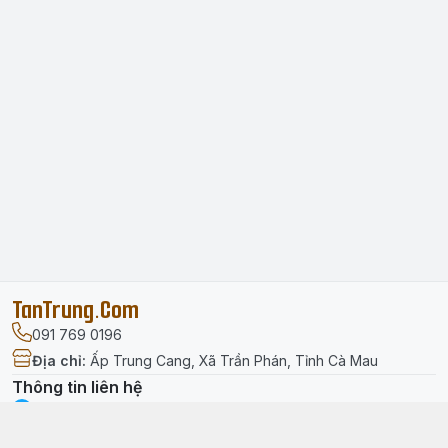
TanTrung.Com
091 769 0196
Địa chỉ
:
Ấp Trung Cang, Xã Trần Phán, Tỉnh Cà Mau
Thông tin liên hệ
facebook.com/tantrung.media
091 769 0196