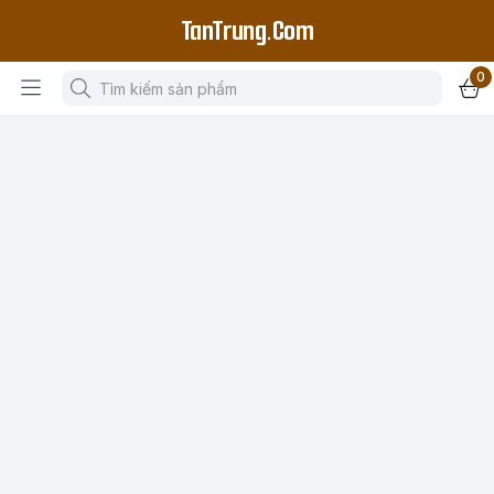
TanTrung.Com
0