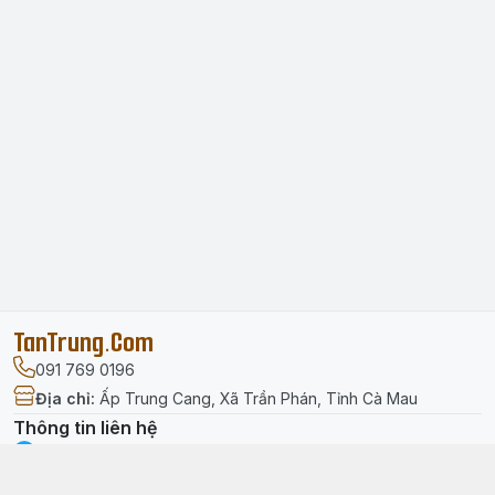
TanTrung.Com
091 769 0196
Địa chỉ
:
Ấp Trung Cang, Xã Trần Phán, Tỉnh Cà Mau
Thông tin liên hệ
facebook.com/tantrung.media
091 769 0196