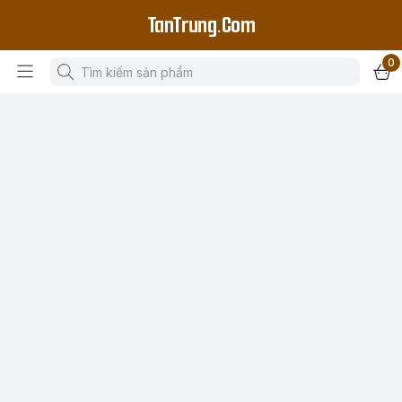
TanTrung.Com
0