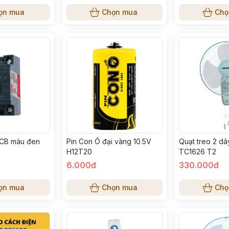
ọn mua
Chọn mua
Chọ
CB màu đen
Pin Con Ó đại vàng 10.5V
Quạt treo 2 d
H12T20
TC1626 T2
6.000đ
330.000đ
ọn mua
Chọn mua
Chọ