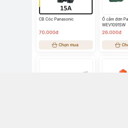
CB Cóc Panasonic
Ổ cắm đơn Pa
WEV1091SW
70.000đ
26.000đ
Chọn mua
Ch
Nẹp điện vuông Nanoco
Ổ cắm siêu c
NNV1725 25mm x 14mm x
4S-6000W2+ 