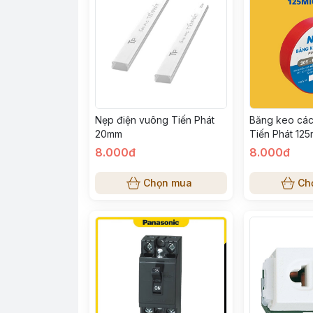
Nẹp điện vuông Tiến Phát
Băng keo các
20mm
Tiến Phát 125
(Màu ngẫu nh
8.000đ
8.000đ
Chọn mua
Ch