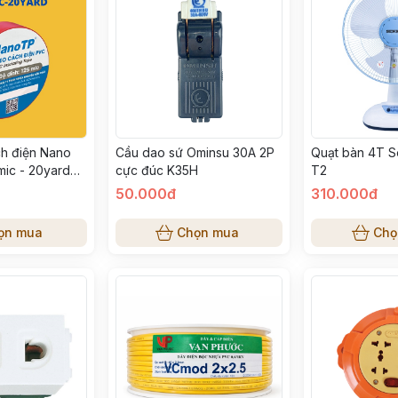
h điện Nano
Cầu dao sứ Ominsu 30A 2P
Quạt bàn 4T S
mic - 20yard
cực đúc K35H
T2
iên)
50.000đ
310.000đ
ọn mua
Chọn mua
Chọ