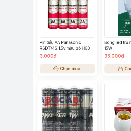
Pin tiểu AA Panasonic
Bóng led trụ 
R6DT/4S 1.5v màu đỏ H60
15W
3.000đ
35.000đ
Chọn mua
Ch