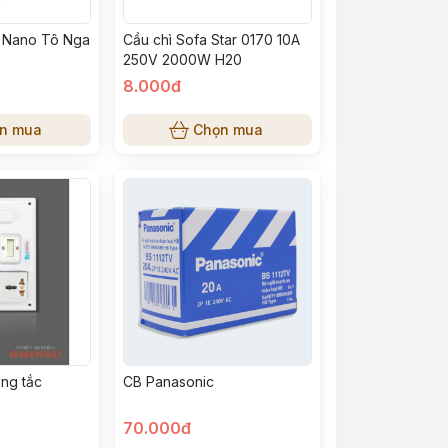
n Nano Tô Nga
Cầu chì Sofa Star 0170 10A
250V 2000W H20
8.000đ
n mua
Chọn mua
ông tắc
CB Panasonic
70.000đ