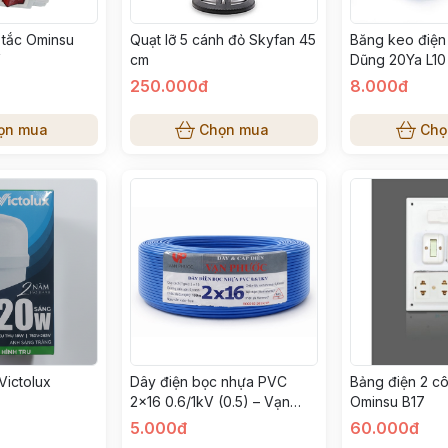
 tắc Ominsu
Quạt lỡ 5 cánh đỏ Skyfan 45
Băng keo điệ
V
cm
Dũng 20Ya L10
250.000đ
8.000đ
ọn mua
Chọn mua
Chọ
Victolux
Dây điện bọc nhựa PVC
Bảng điện 2 c
2×16 0.6/1kV (0.5) – Vạn
Ominsu B17
Phước
5.000đ
60.000đ