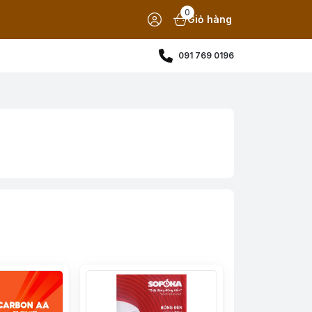
0
Giỏ hàng
091 769 0196