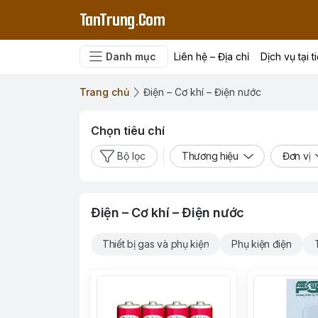
TanTrung.Com
Danh mục
Liên hệ – Địa chỉ
Dịch vụ tại t
Trang chủ
Điện – Cơ khí – Điện nước
Chọn tiêu chí
Bộ lọc
Thương hiệu
Đơn vị
Điện – Cơ khí – Điện nước
Thiết bị gas và phụ kiện
Phụ kiện điện