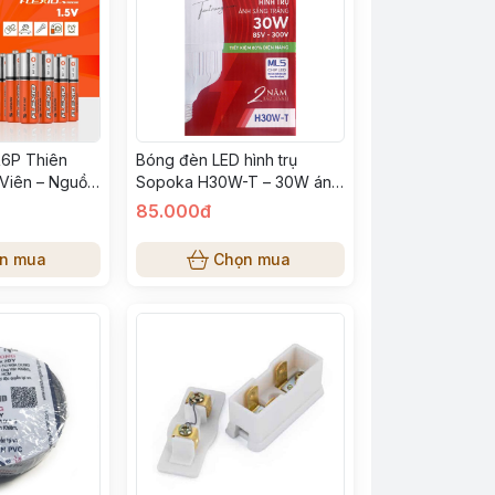
R6P Thiên
Bóng đèn LED hình trụ
 Viên – Nguồn
Sopoka H30W-T – 30W ánh
ho Thiết Bị
sáng trắng, tiết kiệm điện
85.000đ
n mua
Chọn mua