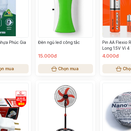
nhựa Phúc Gia
Đèn ngủ led công tắc
Pin AA Flexio 
Long 1.5V Vỉ 4
Điện Ổn Định C
15.000đ
4.000đ
Gia Đình
ọn mua
Chọn mua
Chọ