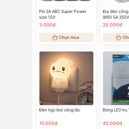
Pin 2A ABC Super Power
Đui đèn công
size 1.5V
W60 5A 250
3.000đ
25.000đ
Chọn mua
Ch
Bóng LED trụ 
Đèn ngủ led công tắc
15.000đ
45.000đ