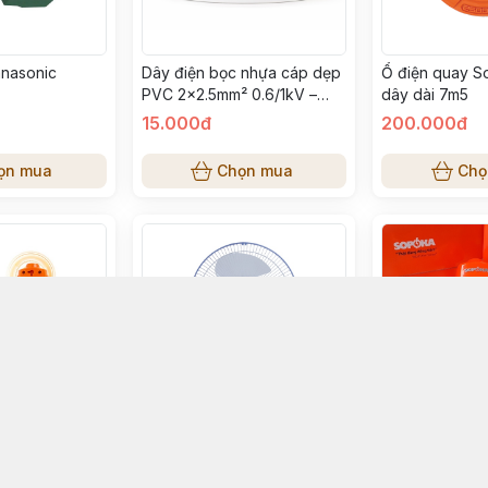
nasonic
Dây điện bọc nhựa cáp dẹp
Ổ điện quay 
PVC 2×2.5mm² 0.6/1kV –
dây dài 7m5
Vạn Phước – Cuộn 100m
15.000đ
200.000đ
ọn mua
Chọn mua
Chọ
hịu tải SOPOKA
Quạt bàn 3T Senko B1216
Ổ Cắm Điện Siê
– Công suất
T2
Lỗ Chéo SOPO