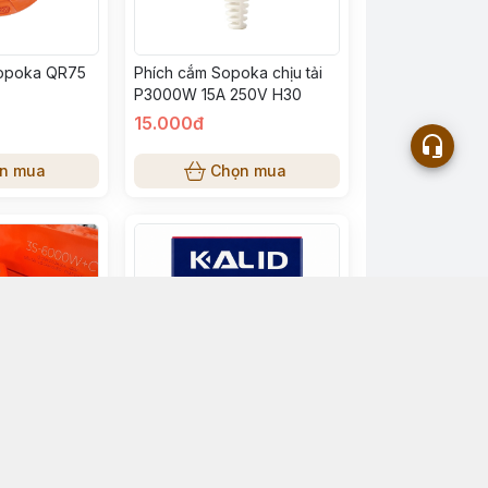
Sopoka QR75
Phích cắm Sopoka chịu tải
P3000W 15A 250V H30
15.000đ
n mua
Chọn mua
u Chịu Tải 3
Bóng Hồng Ngoại KALID
KA 3S-
R80 75W 220V – Bóng Sưởi