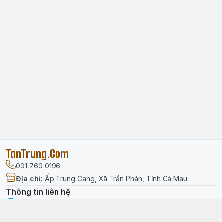
TanTrung.Com
091 769 0196
Địa chỉ
:
Ấp Trung Cang, Xã Trần Phán, Tỉnh Cà Mau
Thông tin liên hệ
facebook.com/tantrung.media
091 769 0196