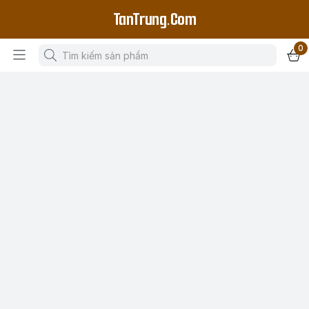
TanTrung.Com
0