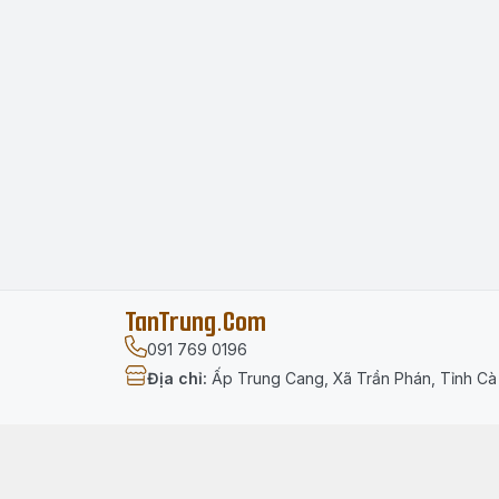
TanTrung.Com
091 769 0196
Địa chỉ
:
Ấp Trung Cang, Xã Trần Phán, Tỉnh C
Menu
Trang chủ