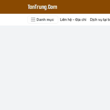
TanTrung.Com
Danh mục
Liên hệ – Địa chỉ
Dịch vụ tại t