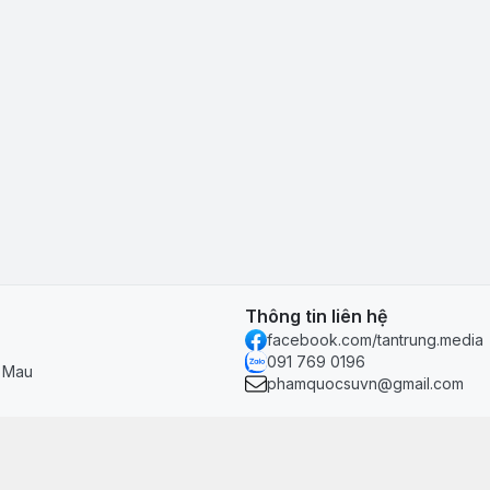
Thông tin liên hệ
facebook.com/tantrung.media
091 769 0196
à Mau
phamquocsuvn@gmail.com
Chính sách & hỗ trợ
Chính sách thanh toán