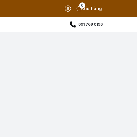
0
Giỏ hàng
091 769 0196