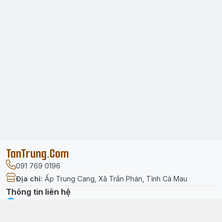
TanTrung.Com
091 769 0196
Địa chỉ
:
Ấp Trung Cang, Xã Trần Phán, Tỉnh Cà Mau
Thông tin liên hệ
facebook.com/tantrung.media
091 769 0196