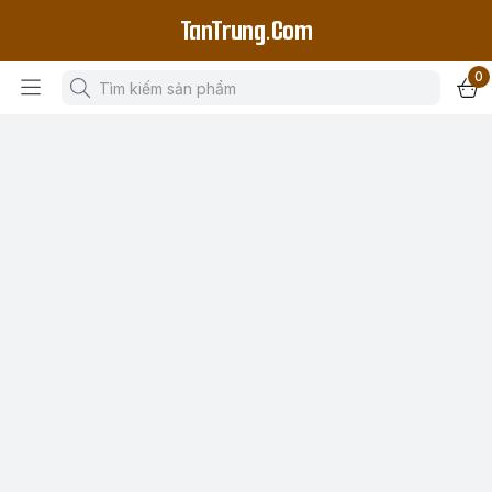
TanTrung.Com
0