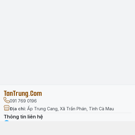
TanTrung.Com
091 769 0196
Địa chỉ
:
Ấp Trung Cang, Xã Trần Phán, Tỉnh Cà Mau
Thông tin liên hệ
facebook.com/tantrung.media
091 769 0196