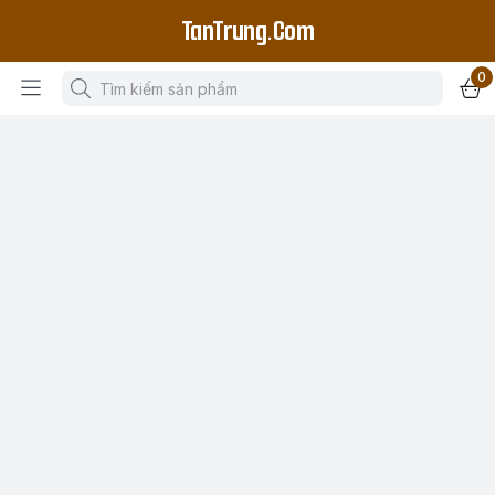
TanTrung.Com
0