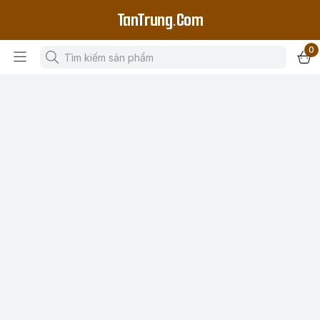
TanTrung.Com
0