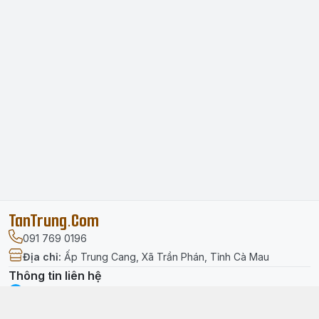
TanTrung.Com
091 769 0196
Địa chỉ
:
Ấp Trung Cang, Xã Trần Phán, Tỉnh Cà Mau
Thông tin liên hệ
facebook.com/tantrung.media
091 769 0196