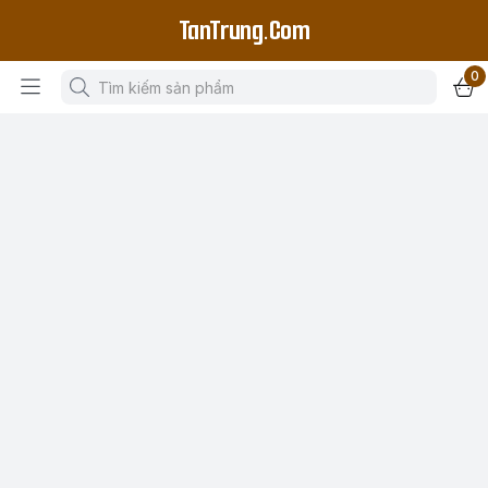
TanTrung.Com
0