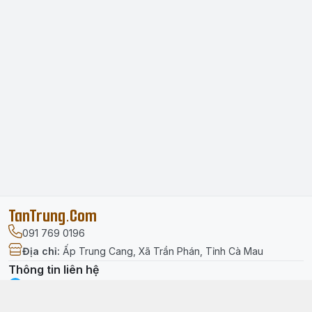
TanTrung.Com
091 769 0196
Địa chỉ
:
Ấp Trung Cang, Xã Trần Phán, Tỉnh Cà Mau
Thông tin liên hệ
facebook.com/tantrung.media
091 769 0196