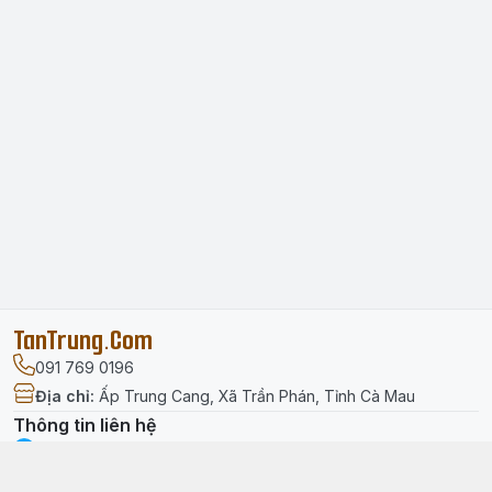
TanTrung.Com
091 769 0196
Địa chỉ
:
Ấp Trung Cang, Xã Trần Phán, Tỉnh Cà Mau
Thông tin liên hệ
facebook.com/tantrung.media
091 769 0196