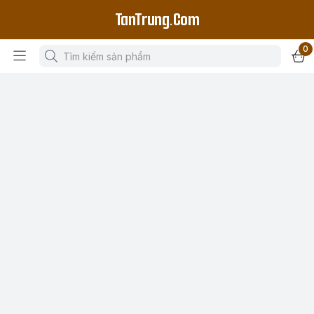
TanTrung.Com
0