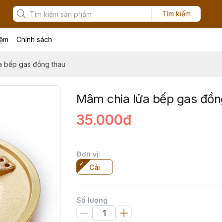
Tìm kiếm
iệm
Chính sách
a bếp gas đồng thau
Mâm chia lửa bếp gas đồn
35.000đ
Đơn vị
:
Cái
Số lượng