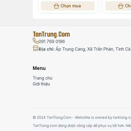
Chọn mua
Ch
TanTrung.Com
091 769 0196
Địa chỉ
:
Ấp Trung Cang, Xã Trần Phán, Tỉnh C
Menu
Trang chủ
Giới thiệu
© 2024 TanTrung.Com - Webstite is
owned
by tantrung.
TanTrung.com đang được nâng cấp để phục vụ tốt hơn. Nếu có