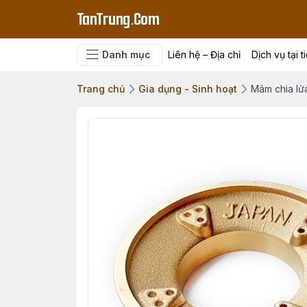
TanTrung.Com
Danh mục
Liên hệ – Địa chỉ
Dịch vụ tại t
Trang chủ
Gia dụng - Sinh hoạt
Mâm chia lử