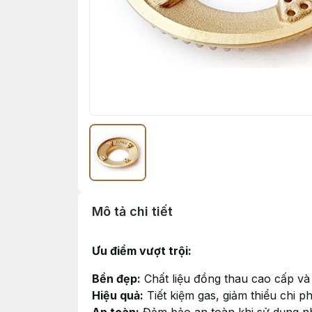
Mô tả chi tiết
Ưu điểm vượt trội:
Bền đẹp:
Chất liệu đồng thau cao cấp và
Hiệu quả:
Tiết kiệm gas, giảm thiểu chi p