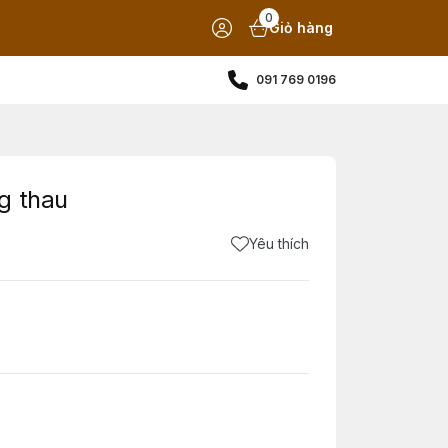
0
Giỏ hàng
091 769 0196
g thau
Yêu thích