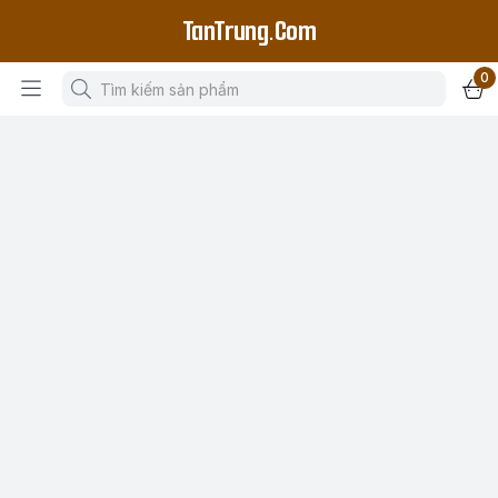
TanTrung.Com
0