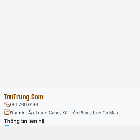
TanTrung.Com
091 769 0196
Địa chỉ
:
Ấp Trung Cang, Xã Trần Phán, Tỉnh Cà Mau
Thông tin liên hệ
facebook.com/tantrung.media
091 769 0196