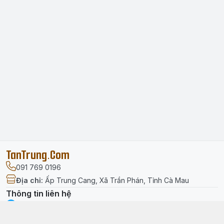
TanTrung.Com
091 769 0196
Địa chỉ
:
Ấp Trung Cang, Xã Trần Phán, Tỉnh Cà Mau
Thông tin liên hệ
facebook.com/tantrung.media
091 769 0196