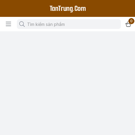
TanTrung.Com
0