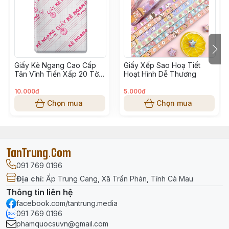
Đặc điểm nổi bật
✅
Chất liệu giấy cao cấp
: Bề mặt bóng đẹp, màu sắc
tươi sáng, không phai.
Giấy Kẻ Ngang Cao Cấp
Giấy Xếp Sao Hoạ Tiết
Tân Vĩnh Tiến Xấp 20 Tờ –
Hoạt Hình Dễ Thương
✅
Dễ sử dụng
: Thích hợp cho học sinh, sinh viên, giáo
Giấy Viết Mịn, Không Lem
viên và các hoạt động thủ công mỹ thuật.
Mực
10.000đ
5.000đ
Chọn mua
Chọn mua
✅
Kích thước lớn 40×55 cm
: Thuận tiện cho nhiều
mục đích cắt dán, trang trí.
✅
An toàn, thân thiện
: Giấy thủ công thông thường,
TanTrung.Com
không chứa hóa chất độc hại.
091 769 0196
✅
Ứng dụng rộng rãi
: Làm đồ handmade, trang trí lớp
Địa chỉ
:
Ấp Trung Cang, Xã Trần Phán, Tỉnh Cà Mau
học, gói quà, làm backdrop.
Thông tin liên hệ
facebook.com/tantrung.media
091 769 0196
phamquocsuvn@gmail.com