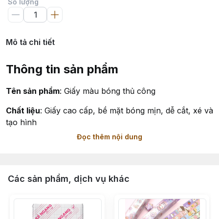
Số lượng
Mô tả chi tiết
Thông tin sản phẩm
Tên sản phẩm
: Giấy màu bóng thủ công
Chất liệu
: Giấy cao cấp, bề mặt bóng mịn, dễ cắt, xé và
tạo hình
Đọc thêm nội dung
Kích thước
: 40 × 55 cm
Loại
: Giấy thủ công, không có keo dán sẵn
Các sản phẩm, dịch vụ khác
Màu sắc
: Nhiều màu rực rỡ, bắt mắt
Xuất xứ
: Việt Nam