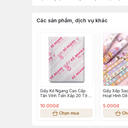
Các sản phẩm, dịch vụ khác
Giấy Kẻ Ngang Cao Cấp
Giấy Xếp Sao
Tân Vĩnh Tiến Xấp 20 Tờ –
Hoạt Hình D
Giấy Viết Mịn, Không Lem
Mực
10.000đ
5.000đ
Chọn mua
Ch