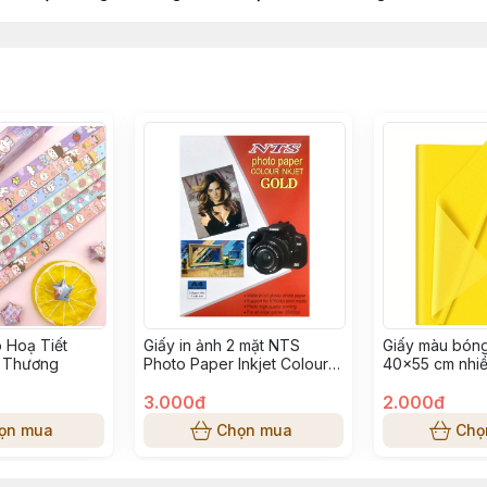
 Hoạ Tiết
Giấy in ảnh 2 mặt NTS
Giấy màu bóng
ễ Thương
Photo Paper Inkjet Colour
40x55 cm nhi
Gold khổ A4 (210x297mm),
định lượng 210gsm
3.000đ
2.000đ
ọn mua
Chọn mua
Chọ