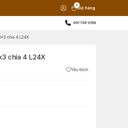
0
Giỏ hàng
091 769 0196
3x3 chia 4 L24X
x3 chia 4 L24X
Yêu thích