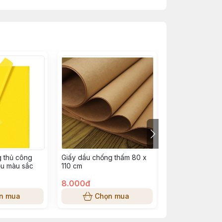
 thủ công
Giấy dầu chống thấm 80 x
Giấy Note Zhen
ều màu sắc
110 cm
tờ chia 3 màu 
76x76mm
8.000đ
10.000đ
n mua
Chọn mua
Chọn