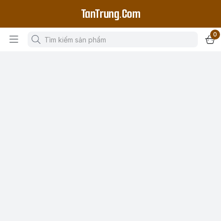
TanTrung.Com
0