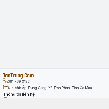
TanTrung.Com
091 769 0196
Địa chỉ
:
Ấp Trung Cang, Xã Trần Phán, Tỉnh Cà Mau
Thông tin liên hệ
facebook.com/tantrung.media
091 769 0196