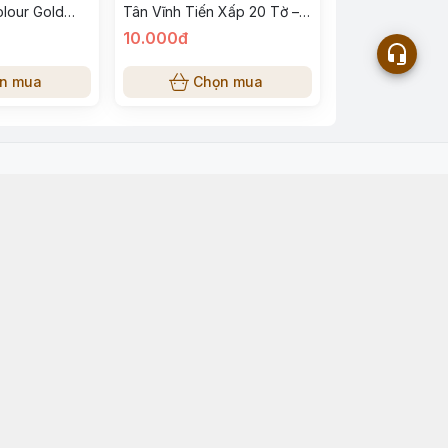
olour Gold
Tân Vĩnh Tiến Xấp 20 Tờ –
97mm), định
Giấy Viết Mịn, Không Lem
10.000đ
Mực
n mua
Chọn mua