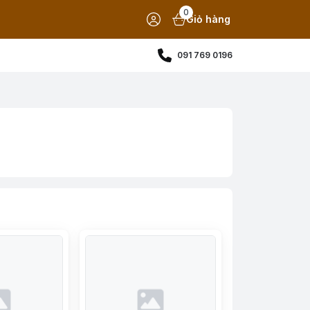
0
Giỏ hàng
091 769 0196