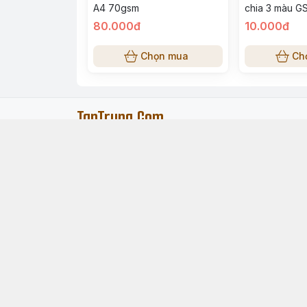
A4 70gsm
chia 3 màu 
80.000đ
10.000đ
Chọn mua
Ch
TanTrung.Com
091 769 0196
Địa chỉ
:
Ấp Trung Cang, Xã Trần Phán, Tỉnh C
Menu
Trang chủ
Giới thiệu