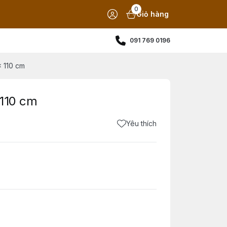
0
Giỏ hàng
091 769 0196
 110 cm
 110 cm
Yêu thích