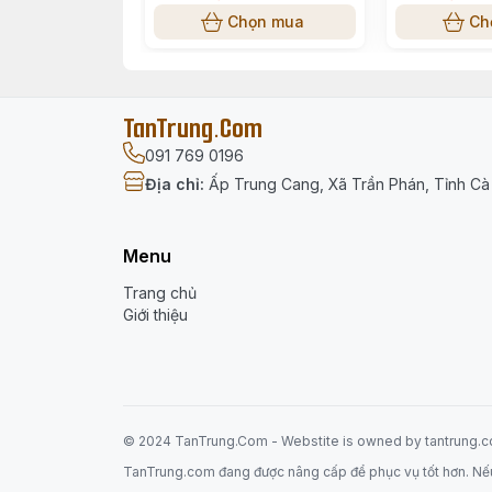
Chọn mua
Ch
TanTrung.Com
091 769 0196
Địa chỉ
:
Ấp Trung Cang, Xã Trần Phán, Tỉnh C
Menu
Trang chủ
Giới thiệu
© 2024 TanTrung.Com - Webstite is
owned
by tantrung.
TanTrung.com đang được nâng cấp để phục vụ tốt hơn. Nếu có