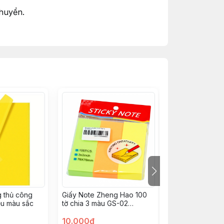
chuyển.
, quần áo...
 thủ công
Giấy Note Zheng Hao 100
Giấy note màu 
ều màu sắc
tờ chia 3 màu GS-02
3x3 chia 4 L24
76x76mm
10.000đ
10.000đ