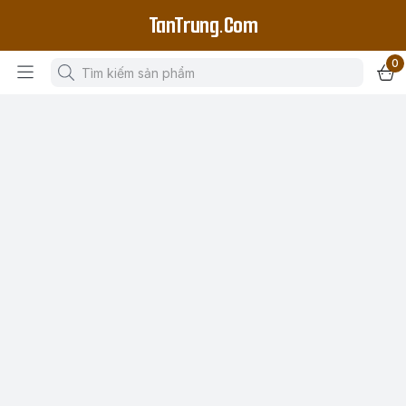
TanTrung.Com
0