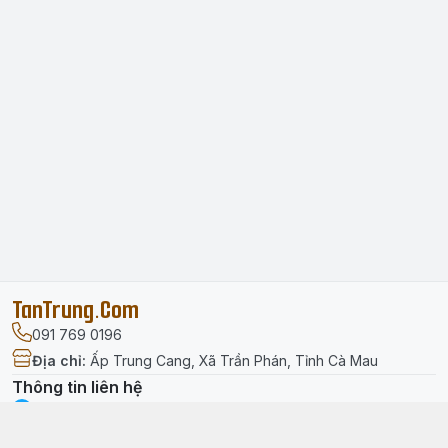
TanTrung.Com
091 769 0196
Địa chỉ
:
Ấp Trung Cang, Xã Trần Phán, Tỉnh Cà Mau
Thông tin liên hệ
facebook.com/tantrung.media
091 769 0196