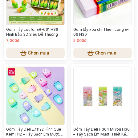
Gôm Tẩy Loufor ER-661 H36
Gôm tẩy xóa chì Thiên Long E-
Hình Bắp 3D Siêu Dễ Thương
06 H30
7.000đ
5.000đ
Chọn mua
Chọn mua
Gôm Tẩy Deli E71122 Hình Que
Gôm Tẩy Deli H304 MiYou H30
Kem H12 – Tẩy Sạch Êm Mượt,
– Tẩy Sạch Êm Mượt, Thiết Kế