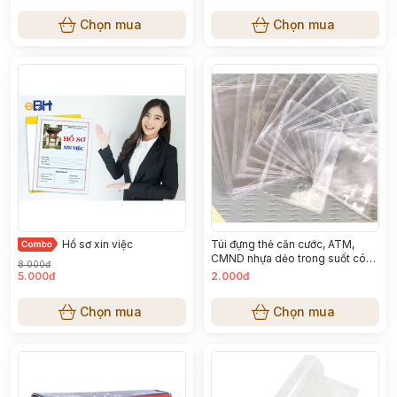
Chọn mua
Chọn mua
Hồ sơ xin việc
Túi đựng thẻ căn cước, ATM,
CMND nhựa dẻo trong suốt có
8.000đ
nắp T200
5.000đ
2.000đ
Chọn mua
Chọn mua