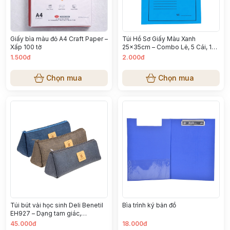
Giấy bìa màu đỏ A4 Craft Paper –
Túi Hồ Sơ Giấy Màu Xanh
Xấp 100 tờ
25x35cm – Combo Lẻ, 5 Cái, 10
Cái Đựng Tài Liệu A4
1.500đ
2.000đ
Chọn mua
Chọn mua
Túi bút vải học sinh Deli Benetil
Bìa trình ký bản đồ
EH927 – Dạng tam giác,
23×6×8cm
45.000đ
18.000đ