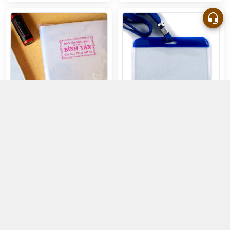
Bìa Bao decal dày Con Nai
Bộ thẻ đeo bảng tên ngang
K26.7 (26.7 x 42.9 cm)
1.500đ
3.000đ
Chọn mua
Chọn mua